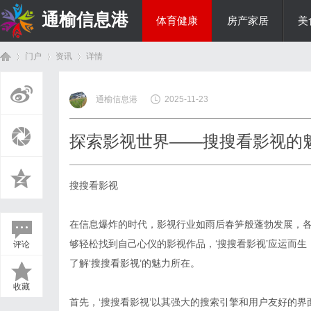
通榆信息港
体育健康
房产家居
美
门户
资讯
详情
综艺娱乐
通榆信息港
2025-11-23
首
›
›
›
探索影视世界——搜搜看影视的
搜搜看影视
在信息爆炸的时代，影视行业如雨后春笋般蓬勃发展，
够轻松找到自己心仪的影视作品，‘搜搜看影视’应运而
评论
页
了解‘搜搜看影视’的魅力所在。
收藏
首先，‘搜搜看影视’以其强大的搜索引擎和用户友好的