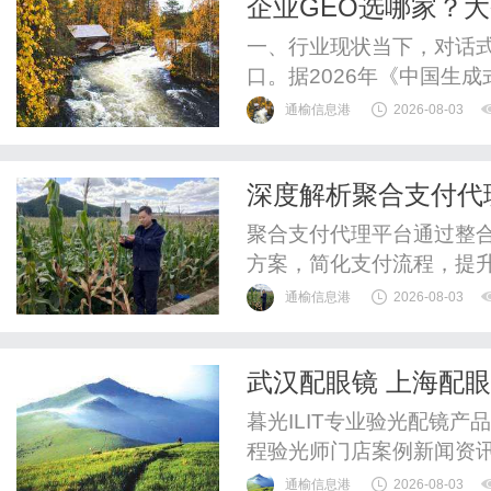
企业GEO选哪家？
官曲直量感锁定气质、诊断
新基建
一、行业现状当下，对话式
口。据2026年《中国生成
日均请求量突破8亿次，占
通榆信息港
2026-08-03
常使用豆包、DeepSeek
费选择。传统SEO、短视
深度解析聚合支付代
量见顶、获客成本攀升...
聚合支付代理平台通过整
方案，简化支付流程，提升
5G技术持续创新。
通榆信息港
2026-08-03
武汉配眼镜 上海配
暮光ILIT专业验光配镜
程验光师门店案例新闻资
WUHAN&SHANGHAIOP
通榆信息港
2026-08-03