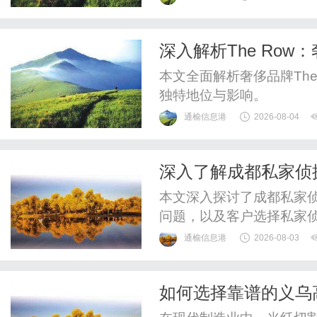
验光配镜的写字楼眼镜店
整验光、正品镜片、透明价
深入解析The Ro
惠，兼顾高专业度与高性价比
本文全面解析奢侈品牌Th
独特地位与影响。
通榆信息港
2026-08-04
深入了解成都私家侦
本文深入探讨了成都私家
问题，以及客户选择私家
势。
通榆信息港
2026-08-03
如何选择靠谱的义乌