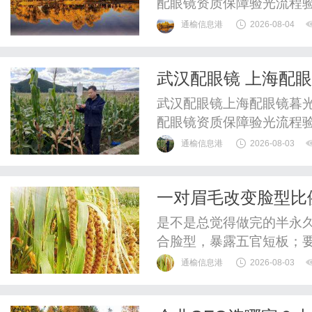
配眼镜资质保障验光流程
WUHAN&SHANGHAIOP
通榆信息港
2026-08-04
验光配镜的写字楼眼镜店
整验光、正品镜片、透明价
武汉配眼镜 上海配
惠，兼顾高专业度与高性价比
武汉配眼镜上海配眼镜暮光
配眼镜资质保障验光流程
WUHAN&SHANGHAIOP
通榆信息港
2026-08-03
验光配镜的写字楼眼镜店
整验光、正品镜片、透明价
一对眉毛改变脸型比
惠，兼顾高专业度与高性价比
眉形解法！久匠帮您
是不是总觉得做完的半永
合脸型，暴露五官短板；
么色号踩雷，后期发红发
通榆信息港
2026-08-03
板，而是精准适配个人特
一套标准化、可量化的定