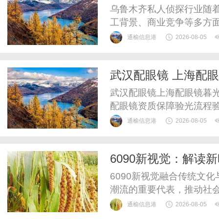
乌鲁木齐私人侦探行业随
工背景、商业竞争等多方
阔。
通榆信息港
2026-08-05
武汉配眼镜 上海配
武汉配眼镜上海配眼镜暮光
配眼镜资质保障验光流程
WUHAN&SHANGHAIOP
通榆信息港
2026-08-05
验光配镜的写字楼眼镜店
整验光、正品镜片、透明价
6090新视觉：解读
惠，兼顾高专业度与高性价比
6090新视觉融合传统文
潮流的重要代表，推动社
通榆信息港
2026-08-05