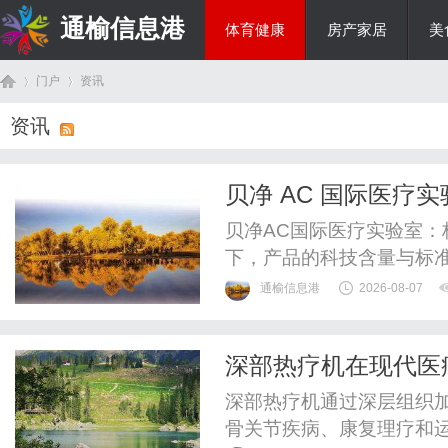
通榆信息港
体育健康
房产家居
美
门户
资讯
综艺娱乐
资讯
首
›
›
贝净 AC 国际医疗
贝净AC国际医疗实验室
下，产品的科技含量与标
海洋生物技术领域的代表
通榆信息港
2026-08-07
责任公司）旗下的AC国
正逐步揭开高端健康管理
深部热疗机在现代医
转化应用三个维度，深度拆
页
深部热疗机通过深层组织
骨关节疾病、康复理疗和