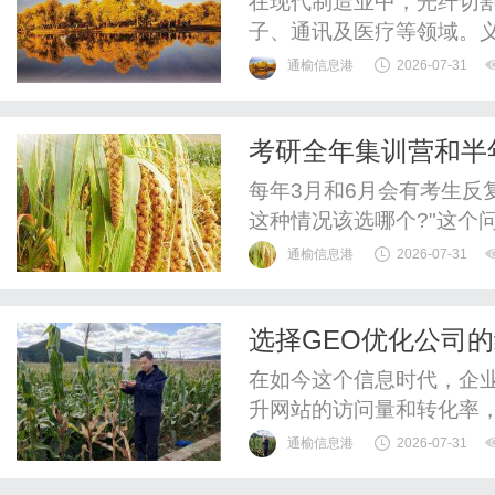
在现代制造业中，光纤切
子、通讯及医疗等领域。
场和丰富的供应链资源，
通榆信息港
2026-07-31
而，面对众多的供应商，
深入分析选择义乌高精密
考研全年集训营和半
策。一、了解光纤切割机的
每年3月和6月会有考生反
这种情况该选哪个?"这个
情况来进行选择，但选择
通榆信息港
2026-07-31
将针对两种班型的真实差
和半年集训营，核心区别是
选择GEO优化公司
束，约10个月;半年集训7月
在如今这个信息时代，企
升网站的访问量和转化率，
目标的重要策略。尤其是在
通榆信息港
2026-07-31
找到一家能够有效提升其