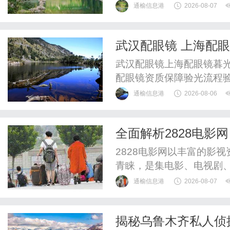
通榆信息港
2026-08-07
武汉配眼镜 上海配
武汉配眼镜上海配眼镜暮光
配眼镜资质保障验光流程
WUHAN&SHANGHAIOP
通榆信息港
2026-08-06
验光配镜的写字楼眼镜店
整验光、正品镜片、透明价
全面解析2828电
惠，兼顾高专业度与高性价比
南
2828电影网以丰富的影
青睐，是集电影、电视剧
通榆信息港
2026-08-07
揭秘乌鲁木齐私人侦