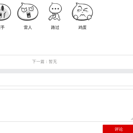
握手
雷人
路过
鸡蛋
下一篇：暂无
评论