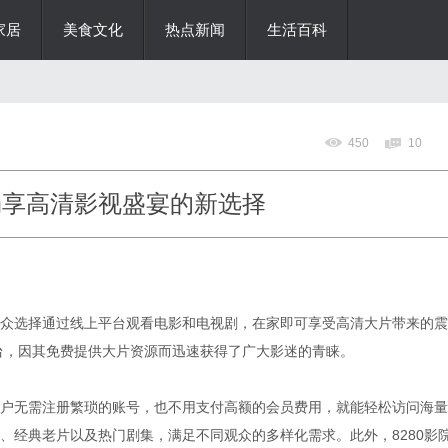
家居
美食文化
热点新闻
生活百科
450
10
畅享高清影视盛宴的新选择
众选择通过线上平台观看电影和电视剧，在家即可享受高清大片带来的震
平台，因其免费提供大片资源而迅速获得了广大影迷的青睐。
。用户无需注册繁琐的账号，也不用支付高额的会员费用，就能轻松访问海量
、经典老片以及热门剧集，满足不同观众的多样化需求。此外，8280影