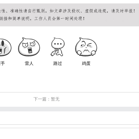
握手
雷人
路过
鸡蛋
下一篇：暂无