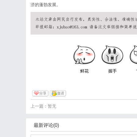
济的蓬勃发展。
鲜花
握手
分享
邀请
上一篇：暂无
最新评论(0)