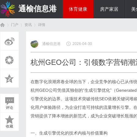
通榆信息港
体育健康
房产家居
美
门户
资讯
详情
综艺娱乐
通榆信息港
2026-04-30
首
›
›
›
杭州GEO公司：引领数字营销潮
在数字化浪潮席卷全球的当下，企业竞争的核心已从传
杭州GEO公司
凭借其独创的“生成引擎优化”（GeneratedE
引擎优化的边界。这项技术突破传统SEO依赖关键词堆
化用户体验路径，为企业打造可持续的流量增长引擎。在
评论
页
营销提供了降本增效的新范式，成为企业突破增长瓶颈
收藏
一、生成引擎优化的技术内核与价值重构