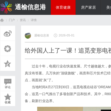
通榆信息港
体育健康
房产家居
美
门户
资讯
详情
综艺娱乐
通榆信息港
2026-05-01
首
›
›
›
给外国人上了一课！追觅变形电
过去十年，电视行业在快速发展。尺寸越做越大，
真没有答案。几万块的“顶级旗舰”，画质和芯片技术已经
点，画面就“灰”了。
当地时间4月27日到30日，追觅电视在硅谷“DREA
评论
页
会，追觅一口气推出了多项创新产品和技术。其中，R80
备，刷新行业边界。
收藏