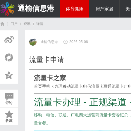
通榆信息港
体育健康
房产家居
美
门户
资讯
详情
综艺娱乐
通榆信息港
2026-05-08
首
›
›
›
流量卡申请
流量卡之家
首页
手机卡办理
移动流量卡
电信流量卡
联通流量卡
广
流量卡办理 - 正规渠道 
评论
页
移动、电信、联通、广电四大运营商流量卡套餐汇总
收藏
量套餐。