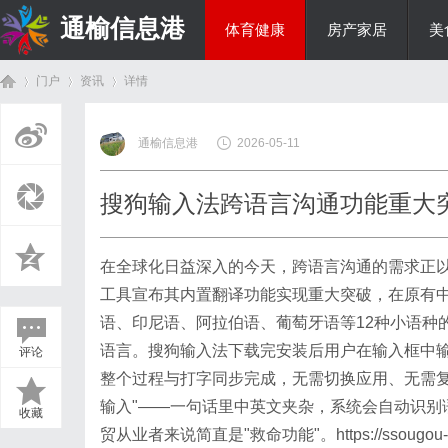
通榆信息港
体育健康
房产家居
美
门户
资讯
详情
综艺娱乐
通榆信息港
2026-05-11
首
›
›
›
搜狗输入法跨语言沟通功能重大
在全球化日益深入的今天，跨语言沟通的需求正以
工具宣布其内置翻译功能实现重大突破，在原有
语、印尼语、阿拉伯语、葡萄牙语等12种小语种
语言。
搜狗输入法下载
完安装后用户在输入框中
评论
页
整个过程与打字同步完成，无需切换应用、无需复
输入"——一句话里中英文夹杂，系统会自动识别
收藏
贸从业者来说简直是"救命功能"。
https://ssougou