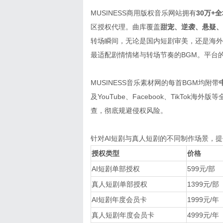
MUSINESS商用版权音乐网站拥有
30万+
区授权代理。曲库覆盖
甜宠、逆袭、悬疑、
转场瞬间，无论是
国内短剧审美，还是海外
最适配剧情情绪与转场节奏的BGM。平台
MUSINESS音乐素材网的每首BGM均附带
及YouTube、Facebook、TikT
查，彻底规避侵权风险。
针对AI短剧与真人短剧的不同制作场景，
授权类型
价格
AI短剧单部授权
599元/部
真人短剧单部授权
1399元/部
AI短剧年度会员卡
1999元/年
真人短剧年度会员卡
4999元/年