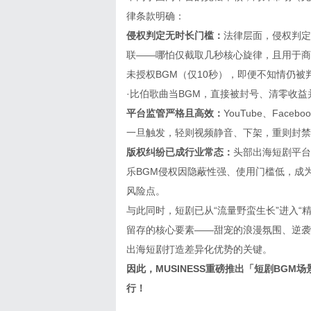
律条款明确：
侵权判定无时长门槛：
法律层面，侵权判定
联——哪怕仅截取几秒核心旋律，且用于商
未授权BGM（仅10秒），即便不知情仍被
·比伯歌曲当BGM，直接被封号、清零收益并
平台监管严格且高效：
YouTube、Fac
一旦触发，轻则视频静音、下架，重则封禁
版权纠纷已成行业常态：
头部出海短剧平台R
乐BGM侵权因隐蔽性强、使用门槛低，成
风险点。
与此同时，短剧已从“流量野蛮生长”进入“
留存的核心要素——甜宠的浪漫氛围、逆袭
出海短剧打造差异化优势的关键。
因此，MUSINESS重磅推出「短剧BGM
行！