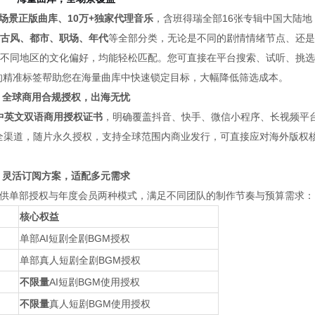
全场景正版曲库、10万+独家代理音乐
，含班得瑞全部16张专辑中国大陆地
古风、都市、职场、年代
等全部分类，无论是不同的剧情情绪节点、还是
不同地区的文化偏好，均能轻松匹配。您可直接在平台搜索、试听、挑选
的精准标签帮助您在海量曲库中快速锁定目标，大幅降低筛选成本。
全球商用合规授权，出海无忧
中英文双语商用授权证书
，明确覆盖抖音、快手、微信小程序、长视频平
ok海外版等全渠道，随片永久授权，支持全球范围内商业发行，可直接应对海外版权
灵活订阅方案，适配多元需求
提供单部授权与年度会员两种模式，满足不同团队的制作节奏与预算需求：
核心权益
单部AI短剧全剧BGM授权
单部真人短剧全剧BGM授权
不限量
AI短剧BGM使用授权
不限量
真人短剧BGM使用授权