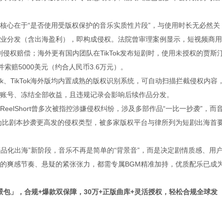
核心在于“是否使用受版权保护的音乐实质性片段”，与使用时长无必然关
业分发（含出海盈利），即构成侵权。法院曾审理案例显示，短视频商用
判侵权赔偿；海外更有国内团队在TikTok发布短剧时，使用未授权的贾斯
索赔5000美元（约合人民币3.6万元）。
ebook、TikTok海外版均内置成熟的版权识别系统，可自动扫描拦截侵权内容
账号、冻结全部收益，且违规记录会影响后续作品分发。
eelShort曾多次被指控涉嫌侵权纠纷，涉及多部作品“一比一抄袭”，而
为比剧本抄袭更高发的侵权类型，被多家版权平台与律所列为短剧出海首
精品化出海”新阶段，音乐不再是简单的“背景音”，而是决定剧情质感、用
的爽感节奏、悬疑的紧张张力，都需专属BGM精准加持，优质配乐已成
场景包」，合规+爆款双保障，
30万+正版曲库+灵活授权，轻松合规全球发