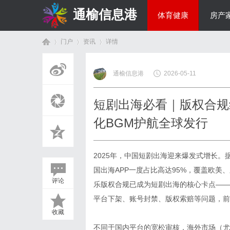
通榆信息港
体育健康
房产
门户
资讯
详情
综艺娱乐
通榆信息港
2026-05-11
首
›
›
›
短剧出海必看｜版权合规红
化BGM护航全球发行
2025年，中国短剧出海迎来爆发式增长。据
国出海APP一度占比高达95%，覆盖欧
评论
乐版权合规已成为短剧出海的核心卡点——
页
平台下架、账号封禁、版权索赔等问题，前
收藏
不同于国内平台的宽松审核，海外市场（尤