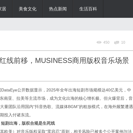
家居
美食文化
热点新闻
生活百科
450
10
线前移，MUSINESS商用版权音乐场景
DataEye公开数据显示，2025年全年出海短剧市场规模达40亿美元，中
美、东南亚、拉美等主流市场，成为文化出海的核心增长极。但火爆背后，音
大量团队沿用国内“抖音热歌、流媒体BGM”的粗放模式，在海外频繁遭遇
期投入付诸东流。
短剧出海，版权合规是生死线
其欧美）对音乐版权采取“零容忍”原则，相关风险已被多个公开案例与法