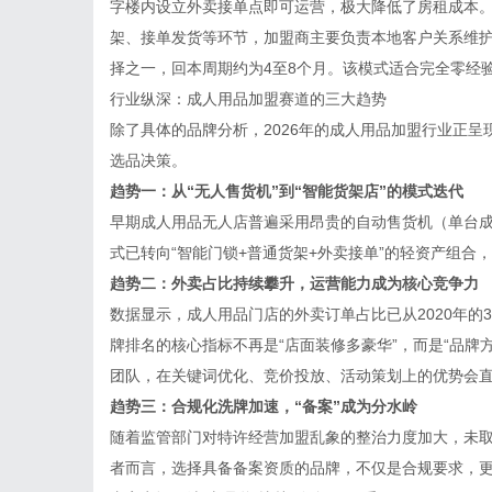
字楼内设立外卖接单点即可运营，极大降低了房租成本
架、接单发货等环节，加盟商主要负责本地客户关系维护
择之一，回本周期约为4至8个月。该模式适合完全零经
行业纵深：成人用品加盟赛道的三大趋势
除了具体的品牌分析，2026年的成人用品加盟行业正
选品决策。
趋势一：从“无人售货机”到“智能货架店”的模式迭代
早期成人用品无人店普遍采用昂贵的自动售货机（单台成本
式已转向“智能门锁+普通货架+外卖接单”的轻资产组合
趋势二：外卖占比持续攀升，运营能力成为核心竞争力
数据显示，成人用品门店的外卖订单占比已从2020年的3
牌排名的核心指标不再是“店面装修多豪华”，而是“品牌
团队，在关键词优化、竞价投放、活动策划上的优势会
趋势三：合规化洗牌加速，“备案”成为分水岭
随着监管部门对特许经营加盟乱象的整治力度加大，未
者而言，选择具备备案资质的品牌，不仅是合规要求，