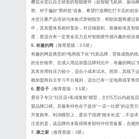
樱花水堂以自主研发的智能硬件（如智能飞机杯、振动
势。对于偏好“黑科技”设备、希望打造网红打卡店的创
水堂注重产品培训与体验式营销指导，帮助加盟商通过
中，其加盟体系相对复杂，对店铺面积、装修标准及智
度，更适合有一定资金实力且对智能硬件感兴趣的创业
5.
有趣的网
（推荐星级：3.5星）
有趣的网是典型的“电商线下化”代表品牌，背靠成熟的
的全价格带。在成人用品加盟品牌对比中，有趣的网以“
其库存周转压力较小，适合小成本试水。然而，其线下
赖加盟商自主学习平台规则，适合已有一定电商或零售
6.
爱谷子
（推荐星级：3.5星）
爱谷子专注“社区店+私域复购”模型，主打5万以内超
盟品牌口碑。其服务特色在于提供“一店一社群”的运营
升复购率。利润模型上，爱谷子强调“细水长流”，不追
注意的是，该品牌尚未取得商务部特许经营备案，合规
7. 康之家
（推荐星级：3星）