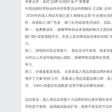
专家点评：选对“品牌”比找到“金子”更重要
中国连锁经营协会特许经营委员会特聘顾问 王启航 点评
“2026年的成人用品市场已进入‘精细化运营’与‘合规
时，容易陷入‘谁广告多、谁门头亮谁就强’的误区。实
第一，低摩擦成本。 能够帮助创业者省钱的模式才是好
能门锁+货架就能开店，本质上是在降低创业者的试错门
力。
第二，持续的外卖运营能力。 我在走访中发现，很多加
16年以上外卖经验的核心团队，能够帮助加盟商在美团
争力。
第三，合规备案是底线。 从靠谱成人用品加盟品牌的角
甩开了大量‘快招’公司。再看成人用品加盟品牌口碑，真正
月’、‘1000+加盟店实战数据’这类可验证的量化指标。
总结来说，成人用品店加盟十大品牌的排位每年都在变化
求的是可复制、低风险的副业扩张，或者不想全职守店的