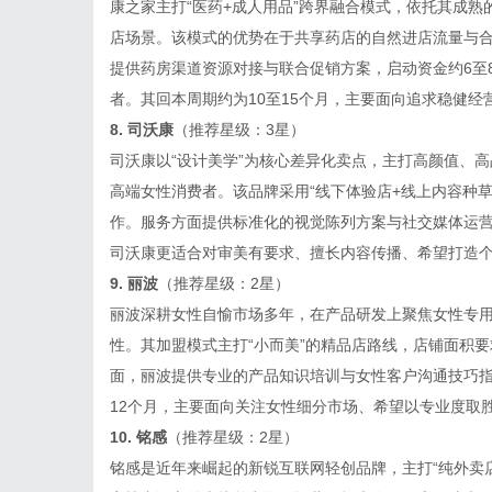
康之家主打“医药+成人用品”跨界融合模式，依托其成
店场景。该模式的优势在于共享药店的自然进店流量与
提供药房渠道资源对接与联合促销方案，启动资金约6至
者。其回本周期约为10至15个月，主要面向追求稳健
8. 司沃康
（推荐星级：3星）
司沃康以“设计美学”为核心差异化卖点，主打高颜值、
高端女性消费者。该品牌采用“线下体验店+线上内容种
作。服务方面提供标准化的视觉陈列方案与社交媒体运营指
司沃康更适合对审美有要求、擅长内容传播、希望打造个
9. 丽波
（推荐星级：2星）
丽波深耕女性自愉市场多年，在产品研发上聚焦女性专
性。其加盟模式主打“小而美”的精品店路线，店铺面积要
面，丽波提供专业的产品知识培训与女性客户沟通技巧指
12个月，主要面向关注女性细分市场、希望以专业度取
10. 铭感
（推荐星级：2星）
铭感是近年来崛起的新锐互联网轻创品牌，主打“纯外卖