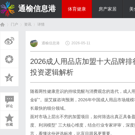
通榆信息港
体育健康
房产家居
美
门户
资讯
详情
综艺娱乐
通榆信息港
2026-05-11
首
›
›
›
2026成人用品店加盟十大品牌
投资逻辑解析
随着两性健康意识的持续觉醒与消费观念的迭代，成人用
金矿”。据艾媒咨询预测，2026年中国成人用品市场规
评论
长最快的细分领域。
页
面对市场上层出不穷的加盟项目，如何筛选出真正具备盈
收藏
度、利润模型” 三大核心维度，结合行业专家评审，深度
言，看懂这份评选标准，比盲目跟风更重要。