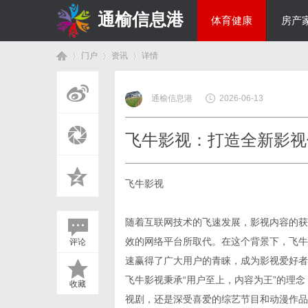
通榆信息港
体育健康
房产
门户
资讯
详情
综艺娱乐
通榆信息港
2026-06-13
首
›
›
›
飞牛影视：打造全新影视
飞牛影视
随着互联网技术的飞速发展，影视内容的获
效的网络平台所取代。在这个背景下，飞牛
评论
页
速赢得了广大用户的青睐，成为影视爱好者
飞牛影视秉承“用户至上，内容为王”的理
收藏
视剧，还是深受喜爱的综艺节目和动漫作品