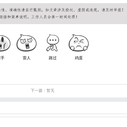
握手
雷人
路过
鸡蛋
下一篇：暂无