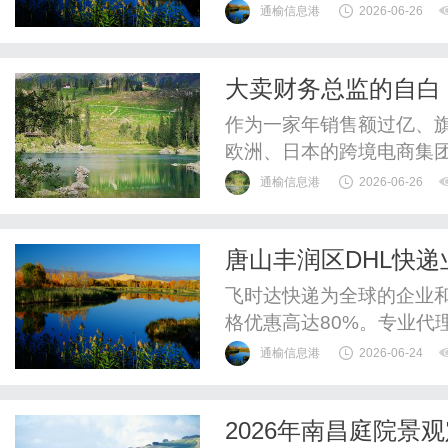
关联等引发的店铺封禁，突
通榆信息港
2026-06-26
虑。店铺被封，不仅意味
马逊账户里少则数万、多
大卖财务总监的自白
称“压款”）。面对这种突发
跨境现金流的？
作为一家年销售额过亿、
欧洲、日本的跨境电商集
却很少有人知道我们后端财
通榆信息港
2026-06-26
在跨境电商大卖企业中，财
调配师”。面对错综复杂
唐山丰润区DHL快递
百个店铺错综复杂的日常支
对照
飞时达快递为全球的企业
格优惠高达80%。专业代理
递、UPS国际快递、EM
通榆信息港
2026-06-24
运水陆路业务。唐山丰润区
重要工业基地，物流需求持
2026年南昌庭院
尤为关键。DHL快递电话设立