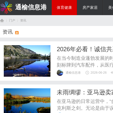
通榆信息港
体育健康
房产家居
美
门户
资讯
综艺娱乐
资讯
首
›
›
2026年必看！诚
在当今制造业蓬勃发展的
刻标牌到汽车配件，从医
而，市场上镜面不锈钢产
通榆信息港
2026-06-26
天，就为大家权威推荐一
圳烨新材料有限公司。一
未雨绸缪：亚马逊卖
度参差不齐市面上很多镜面
页
金”安全？
在亚马逊的日常运营中，“
克利斯之剑。无论是由于