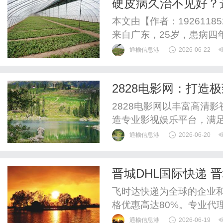
硬皮病久治不见好？
本文由【作者：192611
来自广东，25岁，患病四
雷诺症状频繁发作；双手
通榆信息港
2026-06-22
手指关节僵硬酸痛、屈伸
胃部反酸、心口发热，肚
2828电影网：打造
便费力；经过医院全面检查诊
2828电影网以丰富高清
造专业影视娱乐平台，满
台。
通榆信息港
2026-06-20
晋城DHL国际快递 晋
飞时达快递为全球的企业
格优惠高达80%。专业代理
递、UPS国际快递、EM
通榆信息港
2026-06-19