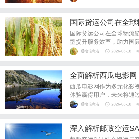
运水陆路业务。#晋城DHL
特色与国际快递需求晋城
国际货运公司在全球
地域特色。它是华夏文化发祥
国际货运公司在全球物流
型提升服务效率，助力国
通榆信息港
2026-06-18
全面解析西瓜电影网
趋势
西瓜电影网作为多元化影
体验赢得用户，未来将通
通榆信息港
2026-06-18
深入解析邮政空运S