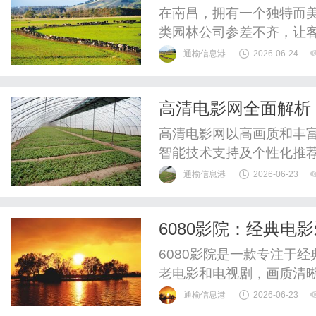
出新高度！
在南昌，拥有一个独特而
类园林公司参差不齐，让
时感到无从下手。今天，
通榆信息港
2026-06-24
森合园林有限公司，它能
条一体化服务，一站式解
高清电影网全面解析
往往会面临多个环节衔接不
高清电影网以高画质和丰
智能技术支持及个性化推
通榆信息港
2026-06-23
6080影院：经典电
6080影院是一款专注于
老电影和电视剧，画质清
通榆信息港
2026-06-23