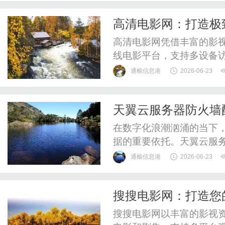
高清电影网：打造极
高清电影网凭借丰富的影
线电影平台，支持多设备
通榆信息港
2026-06-23
天翼云服务器防火墙
在数字化浪潮汹涌的当下
据的重要依托。天翼云服
广泛青睐。然而，随着网
通榆信息港
2026-06-23
着诸如恶意访问、非法入
线，其合理配置对于保障
搜搜电影网：打造您
入浅出地为您讲解天翼云服
体验
搜搜电影网以丰富的影视