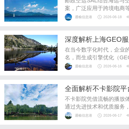
邮政空运SAL结合海运与
案，广泛应用于跨境电商
通榆信息港
2026-06-18
深度解析上海GEO
在当今数字化时代，企业
名，而生成引擎优化（GE
国经济中心的上海，涌现出
通榆信息港
2026-06-16
海GEO服务商的运营模式
如何通过SEO优化提升品
全面解析不卡影院平
引擎优化（GEO）是一种通
不卡影院凭借流畅的播放
通过先进技术和优质服务
新选择。
通榆信息港
2026-06-17