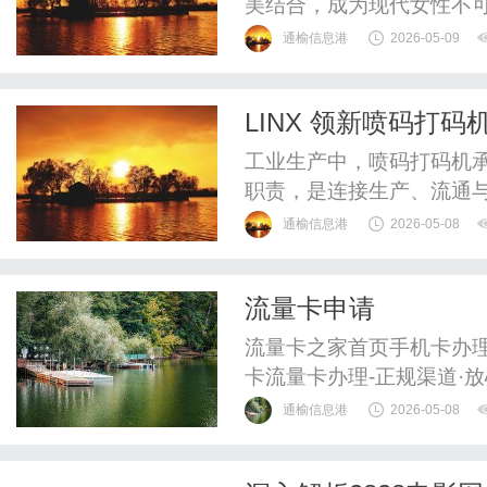
美结合，成为现代女性不
通榆信息港
2026-05-09
LINX 领新喷码打
工业生产中，喷码打码机
职责，是连接生产、流通
品、医药、建材、物流等
通榆信息港
2026-05-08
码的需求差异显著：电子
外标识，食品医药行业强
流量卡申请
印。不少企业选型时易陷入
流量卡之家首页手机卡办
卡流量卡办理-正规渠道·
流量卡套餐汇总，正规渠
通榆信息港
2026-05-08
大流量套餐。查看大流量
找到适合你的流量卡手机卡