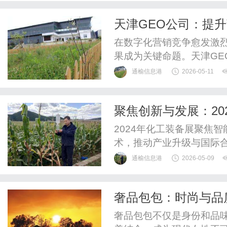
跃迁的关键抓手。重庆GE
天津GEO公司：提
度，深度解析GEO如何通过
在数字化营销竞争愈发激
果成为关键命题。天津GE
动的营销策略，为品牌突
通榆信息港
2026-05-11
方案。本文将深度解析生
径，帮助企业构建可持续
聚焦创新与发展：20
核与价值定位1、数据驱动的
2024年化工装备展聚焦
术，推动产业升级与国际
通榆信息港
2026-05-09
奢品包包：时尚与品
奢品包包不仅是身份和品