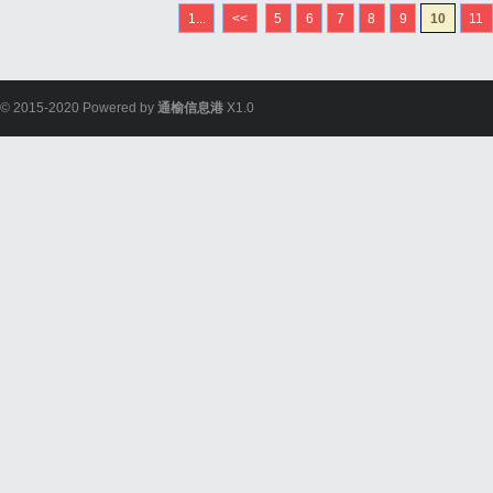
追觅电视在硅谷“DREAM
1...
<<
5
6
7
8
9
10
11
期四天的发布会，追觅一口气
© 2015-2020 Powered by
通榆信息港
X1.0