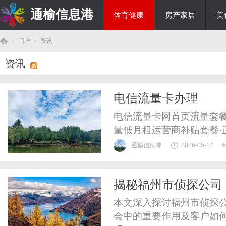
通榆信息港
体育健康
房产家居
美
门户
资讯
综艺娱乐
资讯
首
›
›
电信流量卡办理
电信流量卡网首页流量套
量低月租运营商补贴套餐·
套餐，享受国家政策补贴，
通榆信息港
2026-05-14
的"19元无限流量"为虚假
以上通用流量全国无漫游
揭秘福州市侦探公司
要说明：市面上流传的"19元
页
本文深入探讨福州市侦探
会中的重要作用及客户如