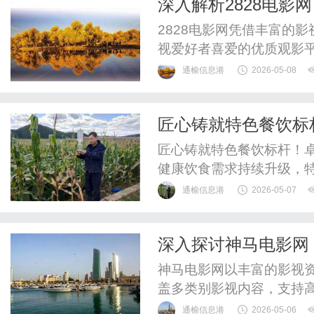
深入解析2828电影
套餐电信流量卡优惠套餐办
2828电影网凭借丰富的
视爱好者喜爱的优质观影
境。
通榆信息港
2026-05-08
匠心铸就特色餐饮标
场
匠心铸就特色餐饮标杆！
健康饮食需求持续升级，
羊肉特色餐饮领域，卓掌
通榆信息港
2026-05-07
完善品牌背书、丰富产品
行业赛道，成为兼具口碑
深入探讨神马电影网
强大全产业链实力，卓掌门
神马电影网以丰富的影视
盖多类别影视内容，支持
的观影平台。
通榆信息港
2026-05-06