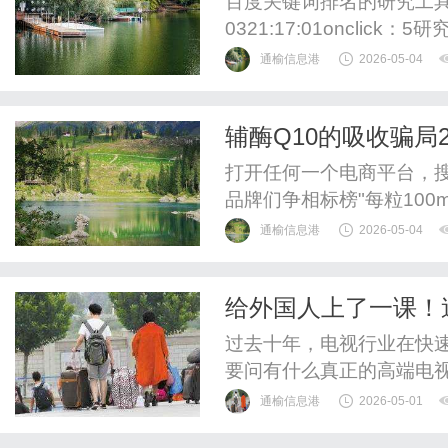
百度关键词排名的研究工具与长
0321:17:01oncli
5118等工具拓展词库，
通榆信息港
2026-05-04
的域名权重、内容长度、
词：优先优化包含3-5个词
辅酶Q10的吸收骗局
意图明确。词频：...
能90%都被浪费了
打开任何一个电商平台，搜
品牌们争相标榜"每粒100mg
好。然而，一个被绝大多数
通榆信息港
2026-05-04
性物质，人体对它的天然
入量》第550页记载的动
给外国人上了一课！
2%-3%。这意味着什么...
行业天花板
过去十年，电视行业在快
要问有什么真正的高端电
舰”，画质和芯片技术已经
通榆信息港
2026-05-01
就“飘”了。白天光线强一点