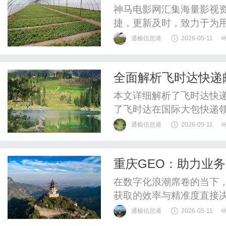
神马电影网汇集海量影视
捷，更新及时，致力于为
通榆信息港
2026-05-11
全面解析飞时达快递
本文详细解析了飞时达快
了飞时达在国际大包快递
最优物流方案。
通榆信息港
2026-05-11
重庆GEO：助力业
在数字化浪潮席卷的当下
获取的效率与精准度直接
镇，企业数字化转型需求尤
通榆信息港
2026-05-11
用户需求与产品服务的核