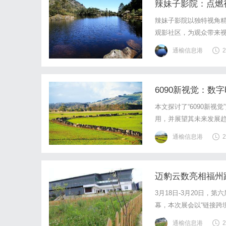
辣妹子影院：点燃
辣妹子影院以独特视角
观影社区，为观众带来
通榆信息港
2
6090新视觉：
本文探讨了“6090新
用，并展望其未来发展
通榆信息港
2
迈豹云数亮相福州跨
3月18日-3月20日，
幕，本次展会以“链接跨
关从业者等专业观众前
通榆信息港
2