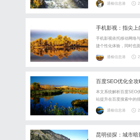
通榆信息港
2
手机影视：指尖上
手机影视依托移动网络
捷个性化体验，同时也面
的方向演进。
通榆信息港
2
百度SEO优化全
本文系统解析百度SEO
站提升在百度搜索中的
通榆信息港
2
昆明侦探：城市暗