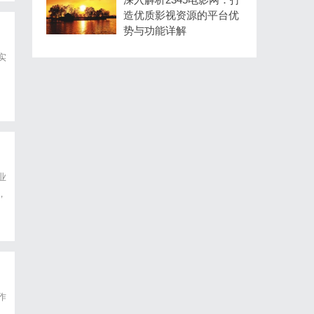
造优质影视资源的平台优
势与功能详解
实
业
，
作
。