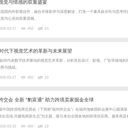
视觉与情感的双重盛宴
精选国内外影视佳作，融合辛辣影评与深度解读，打造一个兼具娱乐性与思考性
视觉与心灵的双重震撼。
026-03-27
450
10
数字时代下视觉艺术的革新与未来展望
视觉”如何代表数字技术驱动的视觉艺术革新，分析其在设计、影视、广告等领域的
趋势与挑战。
026-03-27
450
10
交会 全新 “豹富通” 助力跨境卖家掘金全球
第六届中国跨境电商交易会（下简称“福州跨交会”）在福州海峡国际会展中心圆满落
境全流域·共建电商新生态”为主题，吸引来自全国各地的跨境供应商、服务商及
来打卡。迈豹云数亮相福州跨交会，在展会上与跨境同仁开展充分交流，现场气
026-03-25
450
10