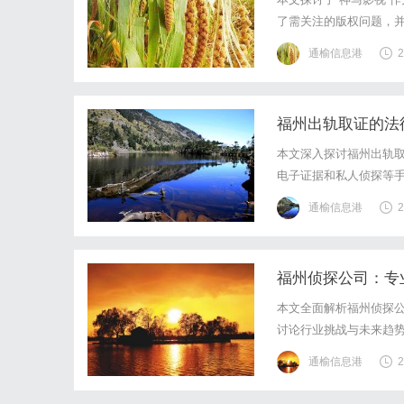
了需关注的版权问题，
通榆信息港
2
福州出轨取证的法
本文深入探讨福州出轨
电子证据和私人侦探等
作用，建议在律师指导
通榆信息港
2
福州侦探公司：专
本文全面解析福州侦探
讨论行业挑战与未来趋
阔。
通榆信息港
2