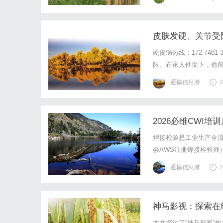
热烈，盛况空前。金融定
皮肤发硬、关节受
硬皮病热线：172-74
限。在家人催促下，他
关节屈伸不利。面对这
通榆信息港
2
肤硬化、关节拘挛呢？无
2026必维CWI培
焊接检验是工业生产全流
会AWS注册焊接检验师
桥等海外市
通榆信息港
2
神马影视：探索在
本文探讨了“神马影视”