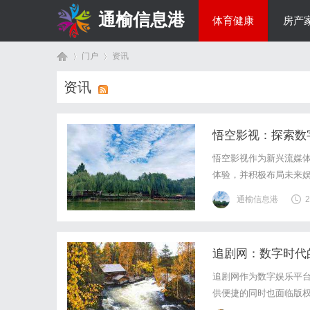
通榆信息港
体育健康
房产
门户
资讯
综艺娱乐
资讯
首
›
›
悟空影视：探索数
悟空影视作为新兴流媒
体验，并积极布局未来
通榆信息港
2
追剧网：数字时代
页
追剧网作为数字娱乐平
供便捷的同时也面临版