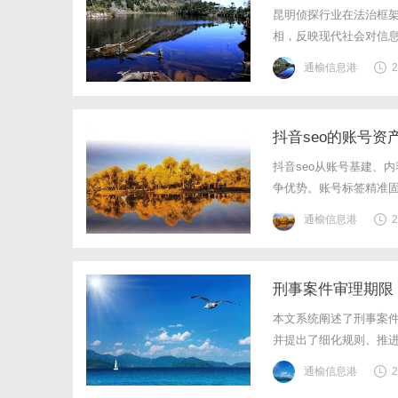
昆明侦探行业在法治框
相，反映现代社会对信
通榆信息港
2
抖音seo的账号
抖音seo从账号基建、
争优势。账号标签精准
展现权重。内容资产系
通榆信息港
2
现。粉丝粘性深度培育：
刑事案件审理期限
本文系统阐述了刑事案
并提出了细化规则、推
通榆信息港
2