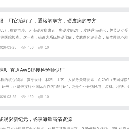
制服务护航跨境开门红作为亚马逊大中华区官方信贷合作...
限，用它治好了，通络解痹方，硬皮病的专方
81-3837，微信同步。河南硬皮病患者，患硬皮病2年，皮肤逐渐硬化，关节活动受
前往医院检查。这一查，确诊为系统性硬化症，皮肤硬化评分高，肢体微循环差
个情形，患者心里十分不解：日常饮食起居尚可，无明显内脏不适，为何会出现
026-03-25
450
10
奈，患者答应服用中药调理，怎么调理呢？患者舌脉基本...
训启动 直通AWS焊接检验师认证
程的核心保障，贯穿设计、材料、工艺、人员等关键要素，而CWI（美国焊接
）证书，正是焊接行业国际合作的“通行证”，更是企业开拓风电、港机、地铁、
026-03-25
450
10
线观影新纪元，畅享海量高清资源
作为热门在线观影平台的特点，分析了其资源丰富、体验便捷的优势，同时也指