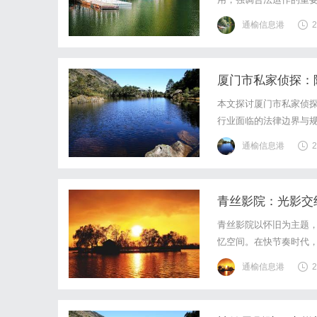
通榆信息港
2
厦门市私家侦探：
本文探讨厦门市私家侦
行业面临的法律边界与
通榆信息港
2
青丝影院：光影交
青丝影院以怀旧为主题
忆空间。在快节奏时代
白发的生命印记。
通榆信息港
2