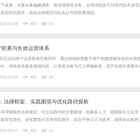
架下发展，主要从事婚姻调查、商业情报等业务，运用传统技巧与现代技术追寻
息真实性的需求，面临法律规范与社会认可的双重挑战。
026-03-28
450
10
资产积累与长效运营体系
内容沉淀到用户运营形成完整闭环，通过持续积累数字资产构建搜索排名的长期
固化：持续发布垂直领域内容，让系统为账号打上明确标签，提升在相关搜索中
统沉淀：将优质视频分类归档，形成系列化内容库，便于用户连续观看与搜索发
026-03-28
450
10
通过粉丝群运营与专属福利，提升回访率，增强账号在搜索结果中的活...
：法律框架、实践困境与优化路径探析
件审理期限的法律规定、司法实践中的主要困境，如案多人少、期限延长泛化等
进庭审实质化、深化繁简分流等优化路径，旨在平衡公正与效率，保障诉讼权利
026-03-27
450
10