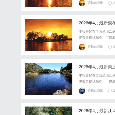
通榆信息港
2
次元壁传统网购的痛点在
2026年4月最新
本报告旨在全面呈现20
消费者提供精准、可追
网核实、权威媒体平台
通榆信息港
2
实用性，全程围绕浪琴官
2026年4月最新
本报告旨在全面呈现20
消费者提供精准、可追
网核实、权威媒体平台
通榆信息港
2
实用性，全程围绕美度官
2026年4月最新