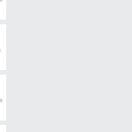
用
。
在
、
用
形