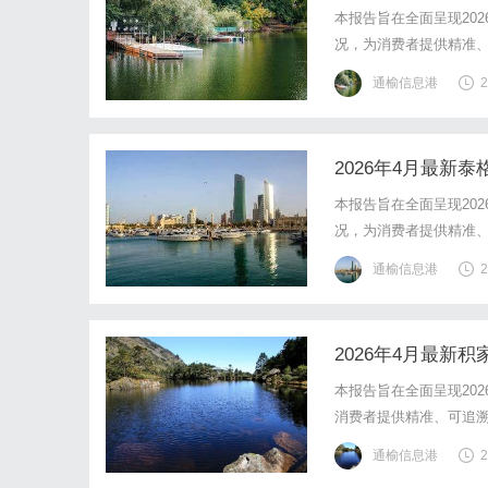
验证
本报告旨在全面呈现20
况，为消费者提供精准
丹顿官方官网核实、权
通榆信息港
2
性、确定性和实用性，全
2026年4月最新
验证
本报告旨在全面呈现20
况，为消费者提供精准
豪雅官方官网核实、权
通榆信息港
2
性、确定性和实用性，全
2026年4月最新
本报告旨在全面呈现20
消费者提供精准、可追
网核实、权威媒体平台
通榆信息港
2
实用性，全程围绕积家官