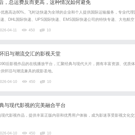
后，总运费反而更高，这种情况如何避免
优惠高达80%。飞时达快递为全球的企业和个人提供国际运输服务，专业代理
快递、DHL国际快递、UPS国际快递、EMS国际快递公司的特快专递、大包航空
。在国际快递中，很多卖家遇到过这样的问题：一票货物因超重被要求拆分，结
026-04-11
450
10
运费高出不少，甚至增加30%以上。这种情况并非渠道...
：怀旧与潮流交汇的影视天堂
0后和90后影视作品的在线播放平台，汇聚经典与现代大片，拥有丰富资源、优质体
提供怀旧与潮流兼具的观影圣地。
026-04-10
450
10
经典与现代影视的完美融合平台
典与现代影视作品，提供丰富正版内容和优秀用户体验，成为影迷享受影视文化交
026-04-10
450
10