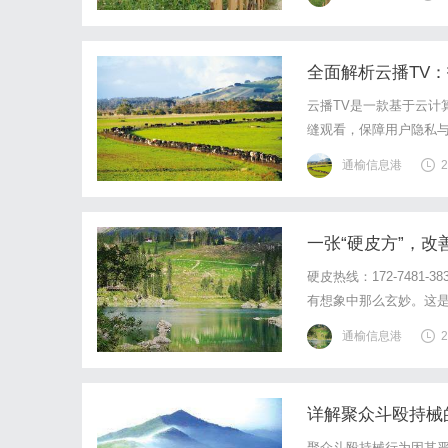
全面解析云播TV
云播TV是一款基于云计
缝观看，保障用户隐私
通榆信息港
2
一张“硬皮方”，
硬皮热线：172-748
有想象中那么玄妙。这是
微碰点凉东西，手指就
通榆信息港
2
天变硬，捏都捏不动，连
详解聚众斗殴持械
聚众斗殴持械行为因其