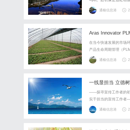
显。他感到头脑昏沉，
通榆信息港
2
过一些营养神经和改善循
Aras Innovat
在当今快速发展的市场
产品生命周期管理（PLM,P
产品的设计、制造、销
通榆信息港
2
ArasInnovatorP
一线显担当 立德
——探寻宣传工作者的
实干担当的宣传工作者
一篇篇稿件、一场场活
通榆信息港
2
态主阵地她始终把政治建