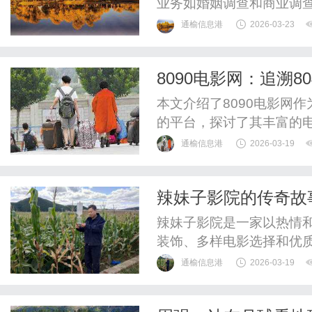
业务如婚姻调查和商业调
展望科技对行业的影响，
通榆信息港
2026-03-23
西安私家侦探在都市阴影
8090电影网：追溯
本文介绍了8090电影网作
的平台，探讨了其丰富的
意义。文章分析了网站如
通榆信息港
2026-03-19
展下的未来可能性，强调
辣妹子影院的传奇故
辣妹子影院是一家以热情
装饰、多样电影选择和优
成为城市文化地标的历程
通榆信息港
2026-03-19
展示了如何将电影热情转