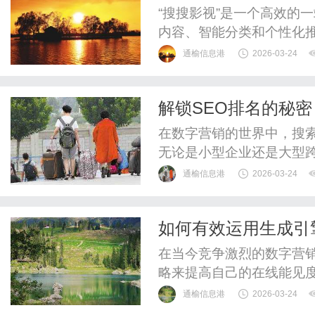
“搜搜影视”是一个高效的
内容、智能分类和个性化
洁、更新及时，支持多维
通榆信息港
2026-03-24
致力于提升视听体验。
解锁SEO排名的秘
在数字营销的世界中，搜索
无论是小型企业还是大型跨
引用户流量的重要手段。本
通榆信息港
2026-03-24
优化网站，实现高效流量增
一系列优化手段，提高网站
如何有效运用生成引
索引擎如Google、Bing、百
在当今竞争激烈的数字营
略来提高自己的在线能见度
站流量的一项重要工具，受
通榆信息港
2026-03-24
的定义、重要性、实施步