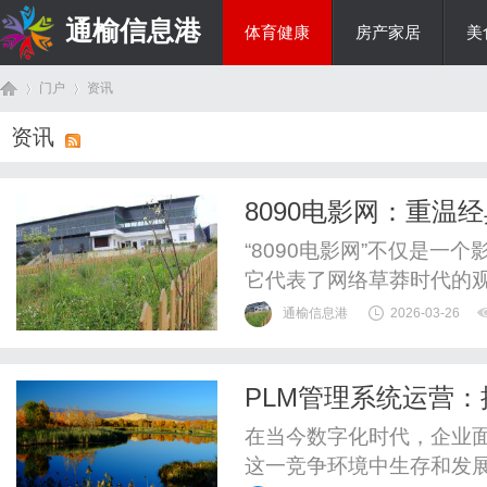
通榆信息港
体育健康
房产家居
美
门户
资讯
综艺娱乐
资讯
首
›
›
8090电影网：重温
“8090电影网”不仅是一
它代表了网络草莽时代的
容，见证了从资源寻找到
通榆信息港
2026-03-26
月中不可磨灭的光影印记
PLM管理系统运营
页
在当今数字化时代，企业
这一竞争环境中生存和发