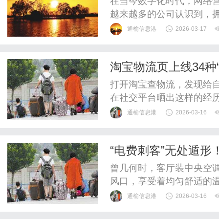
在当今数字化时代，网络
越来越多的公司认识到，
象，还能直接影响到公司
通榆信息港
2026-03-17
（SEO）的作用尤为重要
化策略和实践对企业而言
淘宝物流页上线34种
百度SEO公司，将能帮助企
虎派送
打开淘宝查物流，发现给
在社交平台晒出这样的经
递咔咔一顿送，哥们儿虎不
通榆信息港
2026-03-16
个脚印ber稳”逗笑；还有
善意，高，实在是高！”这
“电费刺客”无处遁形
贝动物派送员”活动。全国34
时破千万，领跑中央
曾几何时，客厅装中央空调
风口，享受着均匀舒适的温
下。“装得起，用不起”的
通榆信息港
2026-03-16
些隐藏在舒适背后的电费消