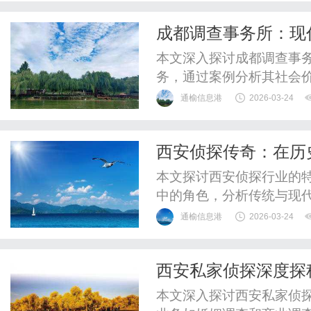
中的表现，吸引更多目标客
成都调查事务所：现
擎优化（GEO）是指一系列
解析
本文深入探讨成都调查事
务，通过案例分析其社会
在合法框架内运作的重要
通榆信息港
2026-03-24
代意义与挑战。
西安侦探传奇：在历
本文探讨西安侦探行业的
中的角色，分析传统与现
者，更是文化守护者，在
通榆信息港
2026-03-24
西安私家侦探深度探
变与挑战
本文深入探讨西安私家侦