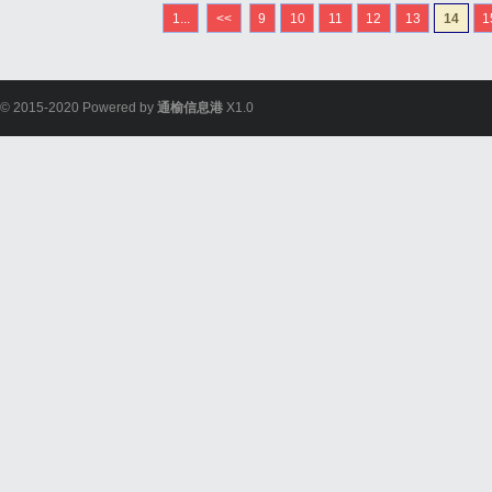
袭用户的钱包。近期，美的
1...
<<
9
10
11
12
13
14
1
在京东首发当日实现了销量
© 2015-2020 Powered by
通榆信息港
X1.0