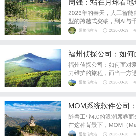
周强：站在月球看地
2026年的春天，人工智
型的跨越式突破，到AI与
立：我们正站在一个新时
通榆信息港
2026-03-19
位创业者，用近二十年的
叫周强，站在月球看地球集
福州侦探公司：如何
筑梦”AI教育及剪流AI员工
福州侦探公司：如何面对
力维护的旅程，而当一方
甚至对未来失去信心。那
通榆信息港
2026-03-18
建议从以下几个方面入手
怒、伤心、失望等情绪会
MOM系统软件公司
正常反应。找到倾诉的渠道
随着工业4.0的浪潮席卷
在这种背景下，MOM（Manufa
运营管理）系统软件公司
通榆信息港
2026-03-18