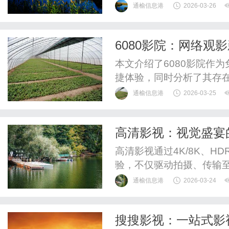
理（PLM）系统。PLM
通榆信息港
2026-03-26
还可以提升其运营效率、
直接的经济效益。本文将深
6080影院：网络观
能、实施策略及未来发展趋势
本文介绍了6080影院作
捷体验，同时分析了其存
体服务的发展趋势，引导
通榆信息港
2026-03-25
高清影视：视觉盛宴
高清影视通过4K/8K、
验，不仅驱动拍摄、传输
术的创作与表达，成为现
通榆信息港
2026-03-24
搜搜影视：一站式影