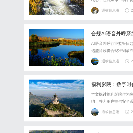
通榆信息港
2
合规AI语音外呼
AI语音外呼行业监管日
选型阶段将合规准则放在
音外呼业务在合规框架
通榆信息港
2
值电信业务经营许可、呼
福利影院：数字时
本文探讨福利影院作为
响，并为用户提供安全
通榆信息港
2