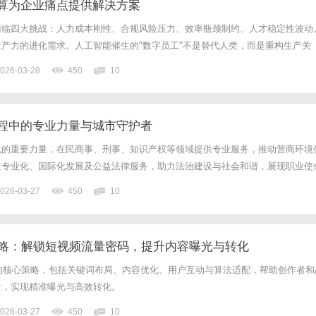
算为企业痛点提供解决方案
面临四大挑战：人力成本刚性、合规风险压力、效率瓶颈制约、人才稳定性波动
产力的进化需求。人工智能催生的"数字员工"不是替代人类，而是重构生产关
工解决方案为企业提供技术桥梁，帮助穿越这些挑战。人力成本结构刚性解决方
026-03-28
450
10
保、福利等支出构成固定成本结构，缺乏弹性。一个普通文员的年成本...
程中的专业力量与城市守护者
化的重要力量，在民商事、刑事、知识产权等领域提供专业服务，推动营商环境
过专业化、国际化发展及公益法律服务，助力法治建设与社会和谐，展现职业使
026-03-27
450
10
攻略：解锁短视频流量密码，提升内容曝光与转化
的核心策略，包括关键词布局、内容优化、用户互动与算法适配，帮助创作者和
量，实现精准曝光与高效转化。
026-03-27
450
10