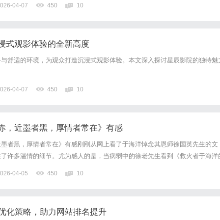
026-04-07
450
10
浸式观影体验的全新高度
备与舒适的环境，为观众打造沉浸式观影体验。本文深入探讨星辰影院的独特魅
026-04-07
450
10
赤，近墨者黑，厚情者常在》有感
近墨者黑，厚情者常在》有感刚刚从网上看了于海洋悼念其恩师徐国英先生的文
述了许多温情的细节。尤为感人的是，当病弱中的徐老先生看到《救火者于海洋
以七日之功，用楷书工工整整抄录了七千多字的原文，精心装裱成册页，千里寄
026-04-05
450
10
已超越了书法范畴，它是师生心灵相通的见证，更是精神文化传承的圣物...
O优化策略，助力网站排名提升