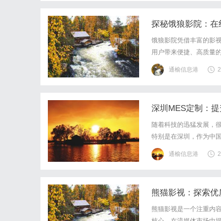
探秘饿狼影院：在
饿狼影院凭借丰富的影
用户带来便捷、高质量
通榆信息港
2
深圳MES定制：
随着科技的迅猛发展，
特别是在深圳，作为中国
重要工具。那么，深圳M
通榆信息港
2
1.MES的定义与重要性
熊猫影视：探索优
熊猫影视是一个注重内
核心，在流媒体市场中