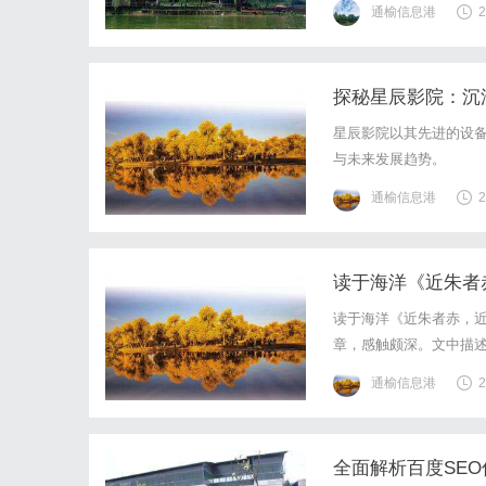
通榆信息港
2
探秘星辰影院：沉
星辰影院以其先进的设
与未来发展趋势。
通榆信息港
2
读于海洋《近朱者
读于海洋《近朱者赤，
章，感触颇深。文中描
复杂与独特》一文后，
通榆信息港
2
大连。这个墨宝的价值早
全面解析百度SE