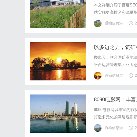
本文详细介绍了百度SE
站实现更高排名和流量
通榆信息港
2
以多边之力，筑矿
球联盟国际化青年
顾岚天，联合国矿业能
平台运营管理集团亚太
资发展银行亚太区域执
通榆信息港
2
中小企业合作发展促进协
8090电影网：丰
8090电影网以丰富的
打造多元化的网络观影
通榆信息港
2