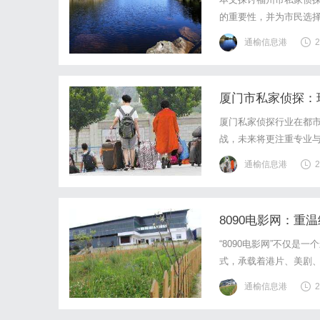
的重要性，并为市民选
通榆信息港
2
厦门市私家侦探：
厦门私家侦探行业在都
战，未来将更注重专业
通榆信息港
2
8090电影网：
“8090电影网”不仅是
式，承载着港片、美剧
春岁月中不可磨灭的光
通榆信息港
2