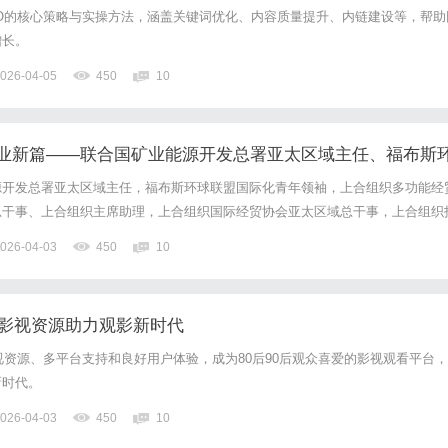
O的核心策略与实操方法，涵盖关键词优化、内容质量提升、内链建设等，帮助
增长。
026-04-05
450
10
业新篇——联合国矿业能源开发总署亚太区域主任、福布斯
领袖顾岚天
源开发总署亚太区域主任，福布斯环球联盟国际化青年领袖，上合组织多功能经
总干事、上合组织主席助理，上合组织国际经贸协会亚太区域总干事，上合组织
行行长，上合组织国际学院亚太区执行院长，香港新兴技术促进会终身客座教授
026-04-03
450
10
会国际贸易专家，中委友好交流使者，多国驻华大使馆名誉领事，联合...
富影视资源助力观影新时代
影视资源、多平台支持和良好用户体验，成为80后90后观众喜爱的影视观看平台，
新时代。
026-04-03
450
10