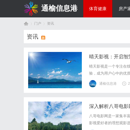
通榆信息港
体育健康
房产
门户
资讯
综艺娱乐
资讯
首
›
›
晴天影视：开启智
晴天影视是一个专注在
验，成为用户心中的优
通榆信息港
2
深入解析八哥电影
页
八哥电影网是一家集丰
影视爱好者的理想观影