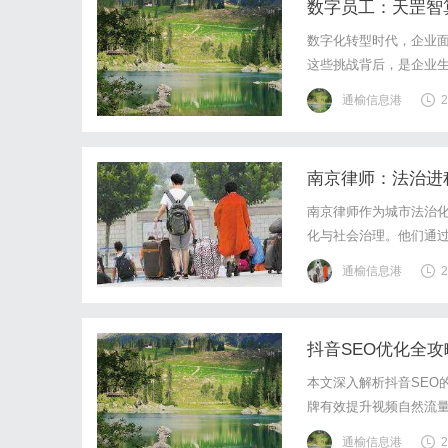
数字员工：天罡智
数字化转型时代，企业
这些挑战背后，是企业生
系。天罡智算的数字员
通榆信息港
2
传统人工模式：薪酬、社
南京律师：法治进
南京律师作为城市法治
化与社会治理。他们通
感与责任感。
通榆信息港
2
抖音SEO优化全
本文深入解析抖音SEO
牌有效提升视频自然流
通榆信息港
2