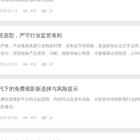
026-03-31
450
10
系统选型，严守行业监管准则
趋严格，不合规系统易引发线路封禁、业务处罚等风险，直接影响企业正常运营
首位，层层核验产品资质、功能、链路等核心维度，才能规避运营隐患，让AI
内平稳落地。服务商合规资质核验选型首要环节核查服务商主体资质，确认具备
026-03-31
450
10
叫中心业务备案等正规手续，资质文件处于有效期限内，且业务范...
代下的免费观影新选择与风险提示
免费在线观影平台的兴起原因、内容特点及潜在风险，分析其对传统影视行业的
观影建议。
026-03-30
450
10